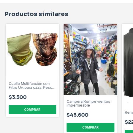
Productos similares
Cuello Multifunción con
Filtro Uv, para caza, Pesca,
Trekking y cualquier
actividad al aire libre
$3.500
Campera Rompe vientos
Impermeable
Reme
$43.600
$2
COMPRAR