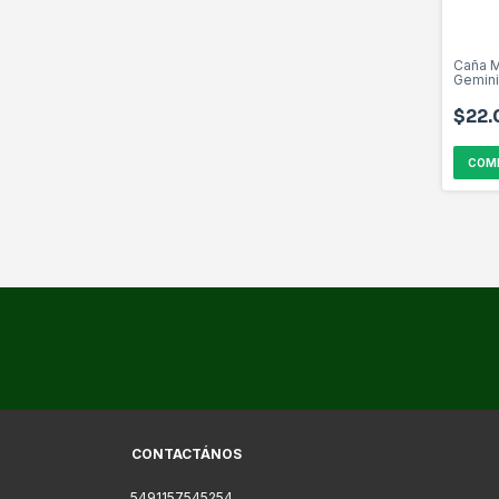
Caña 
Gemin
$22.
COM
CONTACTÁNOS
5491157545254