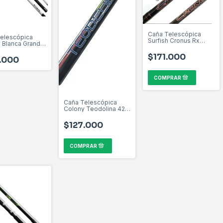
Caña Telescópica
elescópica
Surfish Cronus Rx
 Blanca Grande
4,30mts Pejerrey
ejerrey
Color Marrón
$171.000
.000
Caña Telescópica
Colony Teodolina 420
- 5 Tramos - Grafito.
$127.000