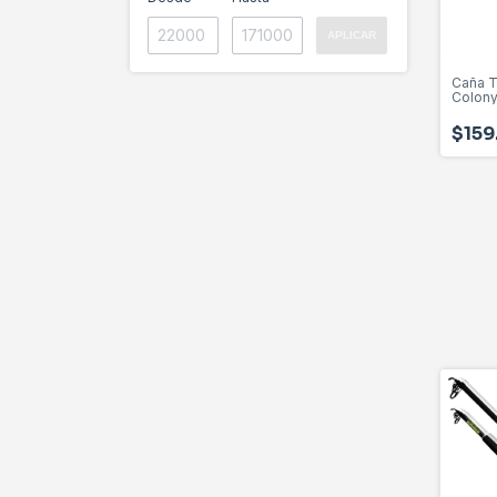
APLICAR
Caña T
Colony
4205 P
$159