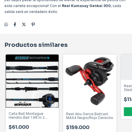
este carrete excepcional! Con el
Reel Kumasay Genkai 300
, cada
salida será un verdadero éxito.
Productos similares
Reel
Sled
Japo
Drag
$1
Caña Bait Montague
Reel Abu Garcia Baitcast
Hendrix Bait 1.98 m 2
MAX4 Negro/Rojo Derecho
Tramos Grafito 100% 12 20
Lbs
$61.000
$159.000