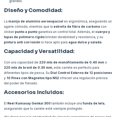
grandes.
Diseño y Comodidad:
La
manija de aluminio aeroespacial
es ergonómica, asegurando un
agarre cómodo, mientras que la
estrella de fibra de carbono
con
clicker
punto a punto
garantiza un control total. Además, el
cuerpo y
tapas de polímero rígido
brindan durabilidad y resistencia, y su
pintura anti corrosión
lo hace apto para
agua dulce y salada
.
Capacidad y Versatilidad:
Con una capacidad de
220 mts de monofilamento de 0.40 mm
o
220 mts de braid de 0.30 mm
, este carrete es perfecto para
diferentes tipos de pesca. Su
Dial Control Externo de 12 posiciones
y
10 Pines con Magnetos tipo N52
ofrecen una regulación precisa
del poder de frenado.
Accesorios Incluidos:
El
Reel Kumasay Genkai 300
también incluye una
funda de tela
,
asegurando que tu carrete esté siempre protegido.
¡No dejes pasar la oportunidad de elevar tu experiencia de pesca con