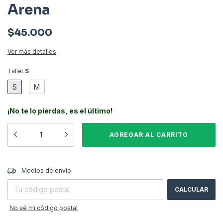
Arena
$45.000
Ver más detalles
Talle:
S
S
M
¡No te lo pierdas, es el último!
CAMBIAR CP
Entregas para el CP:
Medios de envío
CALCULAR
No sé mi código postal